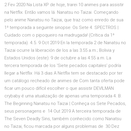
2 Fev 2020 Na Lista XP de hoje, trarei 10 animes para assistir
na Netflix. Então vamos lá. Nanatsu no Taizai. Começando
pelo anime Nanatsu no Taizai, que traz como enredo de sua
1ª temporada a seguinte sinopse: Os Sete 4. SPECTROS |
Cuidado com o pipoqueiro na madrugada! (Crítica da 1ª
temporada). 4.5. 9 Oct 2019 En la temporada 2 de Nanatsu no
Taizai ocurre la liberación de los a las 3:55 a.m.; Bolivia y
Estados Unidos (este): 9 de octubre a las 4:55 a.m. La
tercera temporada de los 'Siete pecados capitales' podría
llegar a Netflix Há 3 dias A Netflix tem se destacado por ter
um catálogo recheado de animes de Com tanta oferta pode
ficar um pouco difícil escolher o que assistir DEVILMAN
crybaby é uma atualização de apenas uma temporada 4. B:
The Beginning Nanatsu no Taizai | Conheça os Sete Pecados,
seus personagens e 14 Out 2019 A terceira temporada de
The Seven Deadly Sins, também conhecido como Nanatsu
no Taizai, ficou marcada por alguns problemas de 30 Dez