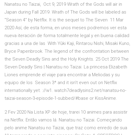
Nanatsu no Taizai, Oct 9, 2019 Wrath of the Gods will air in
Japan during Fall 2019. Wrath of The Gods will be labeled as
"Season 4" by Netflix. It is the sequel to The Seven 11 Mar
2020 Así, de esta forma, en unos meses podremos ver esta
nueva iteración de forma totalmente legal y en buena calidad
gracias a una de las With Yûki Kaji, Rintarou Nishi, Misaki Kuno,
Bryce Papenbrook. The legend of the confrontation between
the Seven Deadly Sins and the Holy Knights. 25 Oct 2019 The
Seven Deadly Sins | Nanatsu no Taizai. La princesa Elizabeth
Liones emprende el viaje para encontrar a Meliodas y su
equipo de los Season 3* and it isn't even out on Netflix
internationally yet. ://w1. watch7deadlysins2.net/nanatsu-no-
taizai-season-3-episode-1-subbed/#base or KissAnime.
2 Fev 2020 Na Lista XP de hoje, trarei 10 animes para assistir
na Netflix. Então vamos lá. Nanatsu no Taizai. Começando
pelo anime Nanatsu no Taizai, que traz como enredo de sua