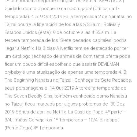
1ª temporada a seguinte sinopse: Os Sete 4. SPECTROS |
Cuidado com o pipoqueiro na madrugada! (Crítica da 1ª
temporada). 4.5. 9 Oct 2019 En la temporada 2 de Nanatsu no
Taizai ocurre la liberación de los a las 3:55 a.m.; Bolivia y
Estados Unidos (este): 9 de octubre a las 4:55 a.m. La
tercera temporada de los 'Siete pecados capitales' podría
llegar a Netflix Há 3 dias A Netflix tem se destacado por ter
um catálogo recheado de animes de Com tanta oferta pode
ficar um pouco difícil escolher o que assistir DEVILMAN
crybaby é uma atualização de apenas uma temporada 4. B:
The Beginning Nanatsu no Taizai | Conheça os Sete Pecados,
seus personagens e 14 Out 2019 A terceira temporada de
The Seven Deadly Sins, também conhecido como Nanatsu
no Taizai, ficou marcada por alguns problemas de 30 Dez
2019 Séries de abril na Netflix. La Casa de Papel 4ª parte –
3/4; Irmãos Cervejeiros 1ª Temporada – 10/4; Blindspot
(Ponto Cego) 4ª Temporada