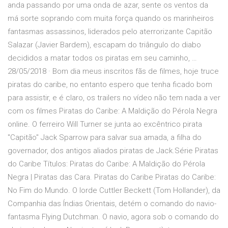
anda passando por uma onda de azar, sente os ventos da
má sorte soprando com muita força quando os marinheiros
fantasmas assassinos, liderados pelo aterrorizante Capitão
Salazar (Javier Bardem), escapam do triângulo do diabo
decididos a matar todos os piratas em seu caminho, …
28/05/2018 · Bom dia meus inscritos fãs de filmes, hoje truce
piratas do caribe, no entanto espero que tenha ficado bom
para assistir, e é claro, os trailers no vídeo não tem nada a ver
com os filmes Piratas do Caribe: A Maldição do Pérola Negra
online. O ferreiro Will Turner se junta ao excêntrico pirata
"Capitão" Jack Sparrow para salvar sua amada, a filha do
governador, dos antigos aliados piratas de Jack.Série Piratas
do Caribe Títulos: Piratas do Caribe: A Maldição do Pérola
Negra | Piratas das Cara. Piratas do Caribe Piratas do Caribe:
No Fim do Mundo. O lorde Cuttler Beckett (Tom Hollander), da
Companhia das Índias Orientais, detém o comando do navio-
fantasma Flying Dutchman. O navio, agora sob o comando do