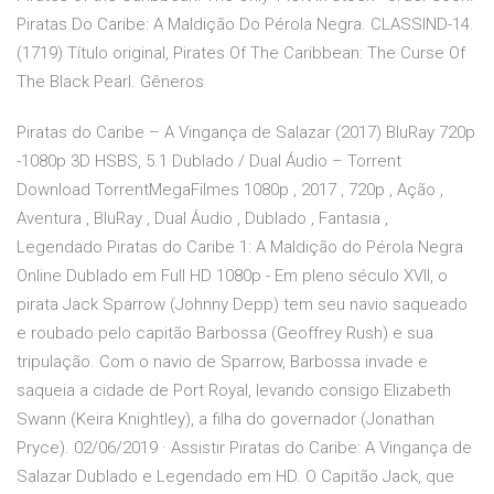
Piratas Do Caribe: A Maldição Do Pérola Negra. CLASSIND-14.
(1719) Título original, Pirates Of The Caribbean: The Curse Of
The Black Pearl. Gêneros
Piratas do Caribe – A Vingança de Salazar (2017) BluRay 720p
-1080p 3D HSBS, 5.1 Dublado / Dual Áudio – Torrent
Download TorrentMegaFilmes 1080p , 2017 , 720p , Ação ,
Aventura , BluRay , Dual Áudio , Dublado , Fantasia ,
Legendado Piratas do Caribe 1: A Maldição do Pérola Negra
Online Dublado em Full HD 1080p - Em pleno século XVII, o
pirata Jack Sparrow (Johnny Depp) tem seu navio saqueado
e roubado pelo capitão Barbossa (Geoffrey Rush) e sua
tripulação. Com o navio de Sparrow, Barbossa invade e
saqueia a cidade de Port Royal, levando consigo Elizabeth
Swann (Keira Knightley), a filha do governador (Jonathan
Pryce). 02/06/2019 · Assistir Piratas do Caribe: A Vingança de
Salazar Dublado e Legendado em HD. O Capitão Jack, que