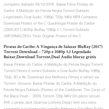
completo dublado 03/10/2018 · Baixar Filme Piratas do
Caribe: A Maldição do Pérola Negra Torrent Dublado,
Legendado, Dual Áudio, 1080p, 720p, MKV, MP4 Completo
Download Pirates of the C Quadrilogia Piratas do Caribe
(2003-2011) BDRip BluRay 1080p 5.1 Torrent Dublado
»INFORMAÇÕES« Titulo Original: Pirates of the C
Piratas do Caribe: A Vingança de Salazar BluRay (2017)
Torrent Download – 720p e 1080p 5.1 Legendado
Baixar,Download Torrent,Dual Áudio bluray grátis
Baixar Piratas do Caribe: A Maldição do Pérola Negra Torrent
Torrent Filmes e series Dublado e Dual Áudio BluRay 1080p,
720p, 3D e 4k. Download dos Melhores Filmes e séries via
Torrent. Sinopse: Baixar Piratas do Caribe: A Maldição do
Pérola Negra Dublado (Pirates of the Caribbean: The Curse of
the Black Pearl – 2003) Torrent 720p MKV Em pleno século
XVII, o pirata Jack Sparrow (Johnny Depp) tem seu navio
saqueado e roubado pelo capitão Barbossa (Geoffrey Rush)