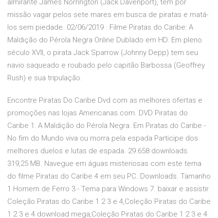
almirante James Norrington (Jack Davenport), tem por
missão vagar pelos sete mares em busca de piratas e matá-
los sem piedade. 02/06/2019 · Filme Piratas do Caribe: A
Maldição do Pérola Negra Online Dublado em HD. Em pleno
século XVII, o pirata Jack Sparrow (Johnny Depp) tem seu
navio saqueado e roubado pelo capitão Barbossa (Geoffrey
Rush) e sua tripulação.
Encontre Piratas Do Caribe Dvd com as melhores ofertas e
promoções nas lojas Americanas.com. DVD Piratas do
Caribe 1: A Maldição do Pérola Negra. Em Piratas do Caribe -
No fim do Mundo viva ou morra pela espada Participe dos
melhores duelos e lutas de espada. 29.658 downloads.
319,25 MB. Navegue em águas misteriosas com este tema
do filme Piratas do Caribe 4 em seu PC. Downloads. Tamanho
1 Homem de Ferro 3 - Tema para Windows 7. baixar e assistir
Coleção Piratas do Caribe 1 2 3 e 4,Coleção Piratas do Caribe
1 2 3 e 4 download mega,Coleção Piratas do Caribe 1 2 3 e 4