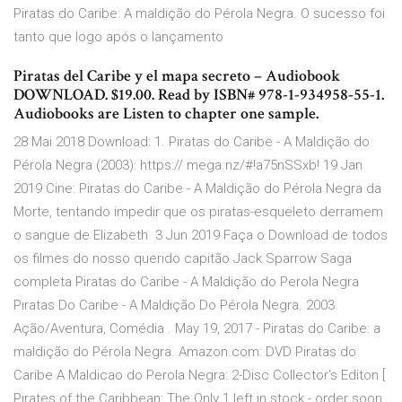
Piratas do Caribe: A maldição do Pérola Negra. O sucesso foi
tanto que logo após o lançamento
Piratas del Caribe y el mapa secreto – Audiobook
DOWNLOAD. $19.00. Read by ISBN# 978-1-934958-55-1.
Audiobooks are Listen to chapter one sample.
28 Mai 2018 Download: 1. Piratas do Caribe - A Maldição do
Pérola Negra (2003): https:// mega.nz/#!a75nSSxb! 19 Jan
2019 Cine: Piratas do Caribe - A Maldição do Pérola Negra da
Morte, tentando impedir que os piratas-esqueleto derramem
o sangue de Elizabeth 3 Jun 2019 Faça o Download de todos
os filmes do nosso querido capitão Jack Sparrow Saga
completa Piratas do Caribe - A Maldição do Perola Negra
Piratas Do Caribe - A Maldição Do Pérola Negra. ‪2003‬.
Ação/Aventura, Comédia . May 19, 2017 - Piratas do Caribe: a
maldição do Pérola Negra. Amazon.com: DVD Piratas do
Caribe A Maldicao do Perola Negra: 2-Disc Collector's Editon [
Pirates of the Caribbean: The Only 1 left in stock - order soon.